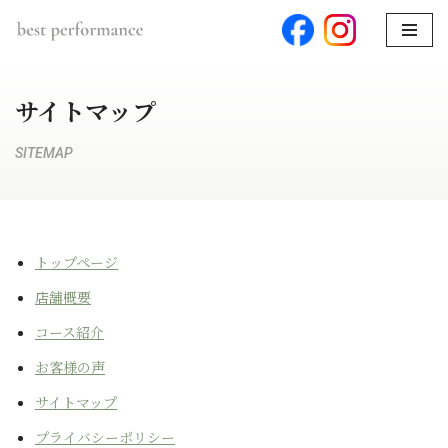
コ
ン
サイトマップ
テ
ン
ツ
SITEMAP
へ
ス
キ
ッ
トップページ
プ
店舗概要
コース紹介
お客様の声
サイトマップ
プライバシーポリシー