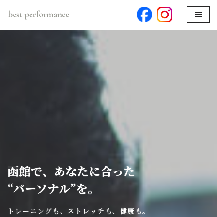
コ
ン
テ
ン
ツ
へ
ス
キ
ッ
プ
函館で、あなたに合った
“パーソナル”を。
トレーニングも、ストレッチも、健康も。